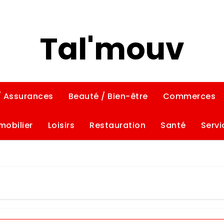
Tal'mouv
/ Assurances
Beauté / Bien-être
Commerces
mobilier
Loisirs
Restauration
Santé
Servi