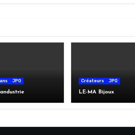
sans
JPO
Créateurs
JPO
andustrie
LE-MA Bijoux