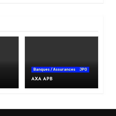
Banques / Assurances
JPO
AXA APB