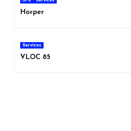
JPO
Services
Horper
Services
VLOC 85