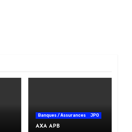
Banques / Assurances
JPO
AXA APB