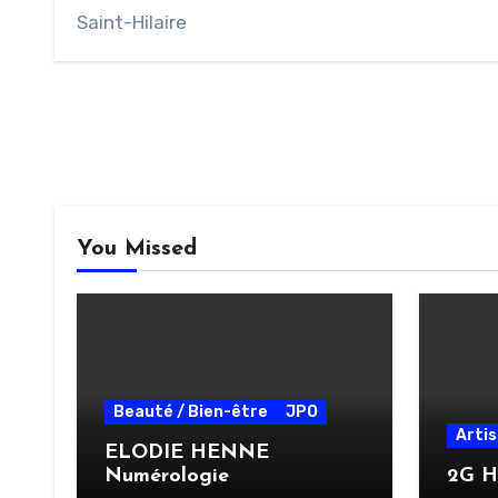
Saint-Hilaire
You Missed
Beauté / Bien-être
JPO
Arti
ELODIE HENNE
Numérologie
2G H