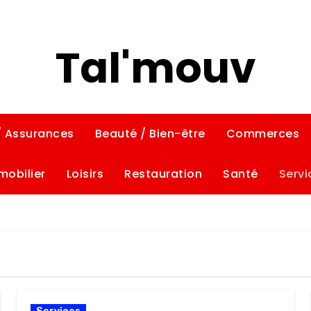
Tal'mouv
/ Assurances
Beauté / Bien-être
Commerces
mobilier
Loisirs
Restauration
Santé
Servi