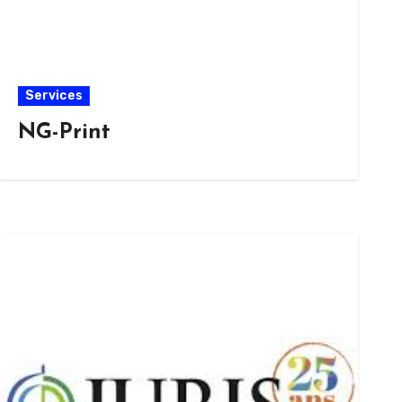
Services
NG-Print