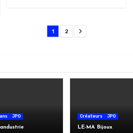
Pagination
1
2
des
publications
sans
JPO
Créateurs
JPO
andustrie
LE-MA Bijoux