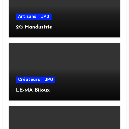
Artisans
JPO
2G Handustrie
Créateurs
JPO
LE-MA Bijoux