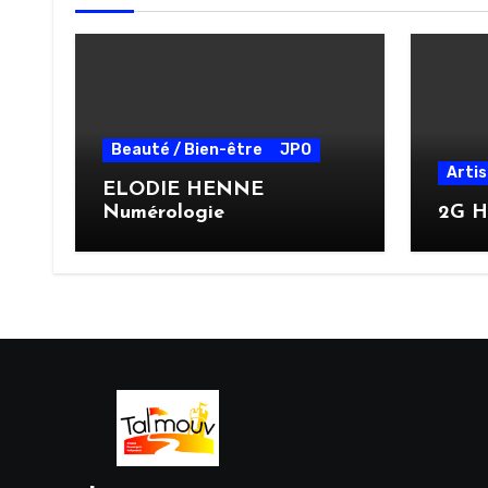
Beauté / Bien-être
JPO
Arti
ELODIE HENNE
Numérologie
2G H