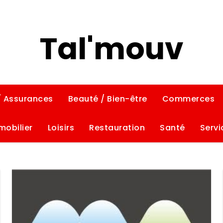
Tal'mouv
/ Assurances
Beauté / Bien-être
Commerces
mobilier
Loisirs
Restauration
Santé
Servi