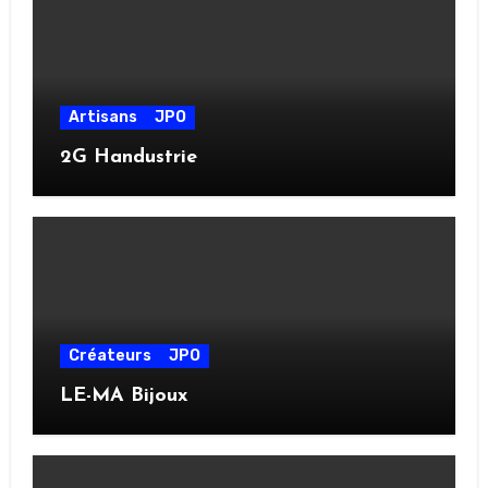
Artisans
JPO
2G Handustrie
Créateurs
JPO
LE-MA Bijoux