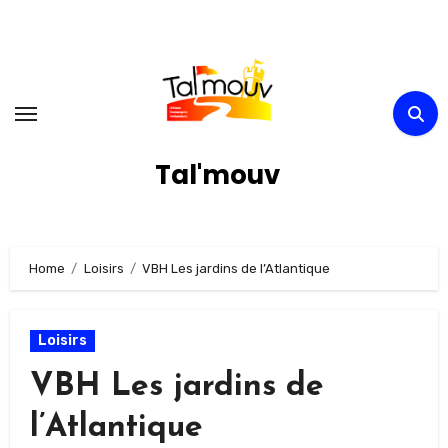
Skip
to
content
Tal'mouv
Home
Loisirs
VBH Les jardins de l’Atlantique
Loisirs
VBH Les jardins de
l’Atlantique