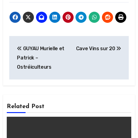
Navigation
GUYAU Murielle et
Cave Vins sur 20
de
Patrick –
l’article
Ostréiculteurs
Related Post