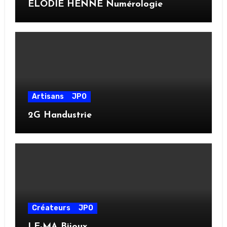
ELODIE HENNE Numérologie
Artisans
JPO
2G Handustrie
Créateurs
JPO
LE-MA Bijoux