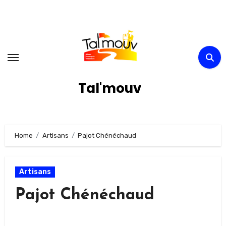
Skip
to
content
Tal'mouv
Home
Artisans
Pajot Chénéchaud
Artisans
Pajot Chénéchaud