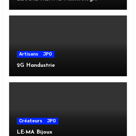
Artisans
JPO
2G Handustrie
Créateurs
JPO
LE-MA Bijoux