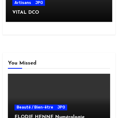
Artisans
JPO
VITAL DCO
You Missed
Beauté / Bien-être
JPO
ELODIE HENNE Numérologie