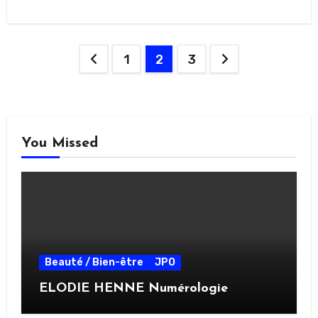
Pagination
1
2
3
des
publications
You Missed
Beauté / Bien-être
JPO
ELODIE HENNE Numérologie