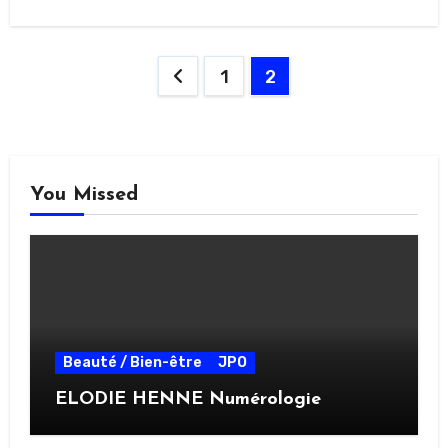
Pagination
1
2
des
publications
You Missed
Beauté / Bien-être
JPO
ELODIE HENNE Numérologie