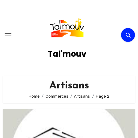
Skip
to
content
Tal'mouv
Artisans
Home
Commerces
Artisans
Page 2